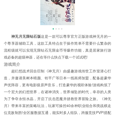
神无月无限钻石版
这是一款可以尊享官方正版游戏神无月的一
个尊享器辅助工具，这款工具特点在于操作简单不需要什么繁杂的
流程级就可以实现无限钻石无限金币等爆炸功能，真是居家旅行游
戏必备的超级神器，还在等什么快点下载一个试试吧!
游戏简介
超幻想战术回合巨制《神无月》由盛趣游戏传世工作室潜心打
造，并邀请美树本晴颜、铃平广等日本一线画师加盟，配备超豪华
声优阵容，更有电影级原声音乐，打造豪华的视听体验!游戏构筑了
一个宏大的幻想世界，在诸神消失，世界倾坠的时代，幸存的人类
为了争夺永恒水晶，开启了抗击恶魔并拯救世界冒险之旅。《神无
月》带来丰富的策略玩法，玩家可操控40余种职业组合和类战棋走
位克敌制胜!全区服数据互通，能实时多人组队，跨服竞技PVP!搭配