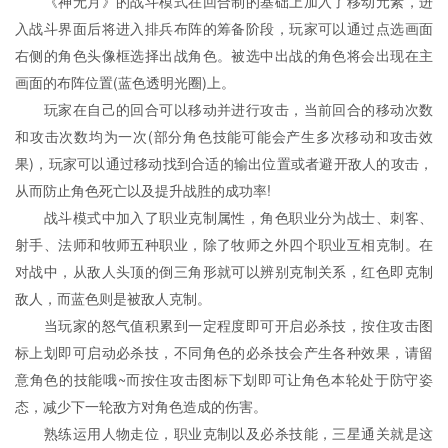
《神无月》的战斗模式在回合制的基础上加入了移动元素，进
入战斗界面后将进入排兵布阵的筹备阶段，玩家可以通过点选画面
右侧的角色头像框选择出战角色。被选中出战的角色将会出现在主
画面的布阵位置(蓝色透明光圈)上。
玩家在自己的回合可以移动并进行攻击，当前回合的移动次数
和攻击次数均为一次(部分角色技能可能会产生多次移动和攻击效
果)，玩家可以通过移动找到合适的输出位置或者避开敌人的攻击，
从而防止角色死亡以及提升战胜的成功率!
战斗模式中加入了职业克制属性，角色职业分为战士、刺客、
射手、法师和牧师五种职业，除了牧师之外四个职业互相克制。在
对战中，从敌人头顶的倒三角形就可以辨别克制关系，红色即克制
敌人，而蓝色则是被敌人克制。
当玩家的怒气值积累到一定程度即可开启必杀技，按住攻击图
标上划即可启动必杀技，不同角色的必杀技会产生各种效果，请留
意角色的技能哦~而按住攻击图标下划即可让角色本轮处于防守姿
态，减少下一轮敌方对角色造成的伤害。
熟练运用人物走位，职业克制以及必杀技能，三星通关就是这