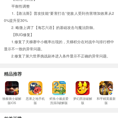
平衡性调整
1.【路法斯】普攻技能“要害打击”使敌人受到伤害增加效果从2
0%提升至30%
2. 略微上调了【海芯六语】的基础攻击与魔法防御。
【BUG修复】
1.修复了天梯赛中小概率出现的，天梯积分在对战中与排行榜中
显示不一致的异常问题。
2.修复了第六世界挑战副本进入条件显示不正确的异常问题。
精品推荐
独奏骑士破解
恶果之地手机
鳄鱼小顽皮爱
梦幻西游破解
和平精英最新
版iOS
版
洗澡2破解版
版
版