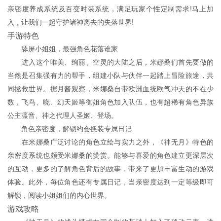
亲密度养成系统及百变时装系统，满足玩家个性定制需求!马上加
入，让我们一起守护诸神离去的失落世界!
手游特色
舔屏小姐姐，最强角色花落谁家
进入这个唯美、绚丽、空灵的大陆之后，米娜桑们首先要做的
当然是召集强有力的帮手，组建小队与伙伴一起踏上冒险旅途，共
同拯救世界。据月酱观察，米娜桑自带欧洲血统欧气冲天的不在少
数，飞鸟、晓、幻天姬等御姐角色加入队伍，也有超稀有角色异族
公主凛音、神之代理人圣姬、登场。
角色亲密度，解锁约会换装专属日记
在米娜桑广泛讨论的角色立绘与实力之外，《神无月》特色的
亲密度系统也颇受米娜桑的赞赏。能够与喜爱的角色建立更深层次
的互动，更多的了解角色背后的故事，带来了更加丰富生动的游戏
体验。此外，每位角色还有专属日记，当亲密度达到一定等级即可
解锁，阅读小姐姐们的内心世界。
游戏攻略