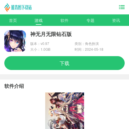
首页
游戏
软件
专题
资讯
神无月无限钻石版
版本：v0.97
类别：角色扮演
大小：1.0GB
时间：2024-05-18
下载
软件介绍