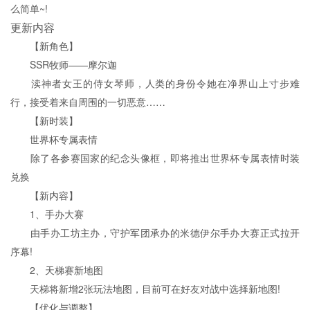
么简单~!
更新内容
【新角色】
SSR牧师——摩尔迦
渎神者女王的侍女琴师，人类的身份令她在净界山上寸步难
行，接受着来自周围的一切恶意……
【新时装】
世界杯专属表情
除了各参赛国家的纪念头像框，即将推出世界杯专属表情时装
兑换
【新内容】
1、手办大赛
由手办工坊主办，守护军团承办的米德伊尔手办大赛正式拉开
序幕!
2、天梯赛新地图
天梯将新增2张玩法地图，目前可在好友对战中选择新地图!
【优化与调整】