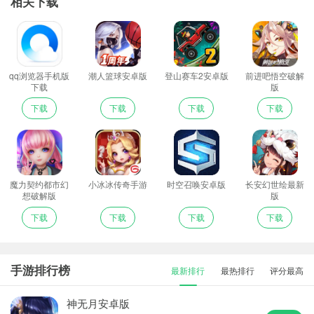
相关下载
qq浏览器手机版
潮人篮球安卓版
登山赛车2安卓版
前进吧悟空破解
下载
版
下载
下载
下载
下载
魔力契约都市幻
小冰冰传奇手游
时空召唤安卓版
长安幻世绘最新
想破解版
版
下载
下载
下载
下载
手游排行榜
最新排行
最热排行
评分最高
神无月安卓版